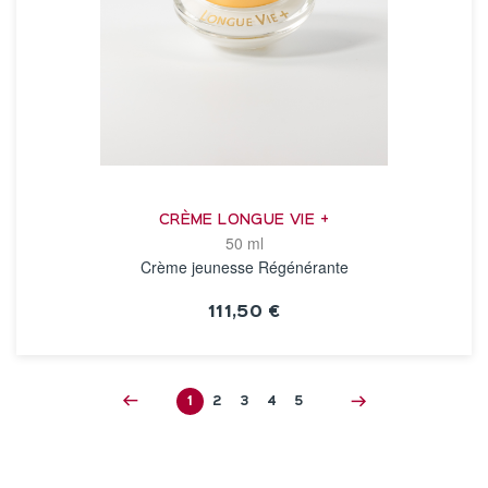
CRÈME LONGUE VIE +
50 ml
Crème jeunesse Régénérante
111,50 €
VOIR LA FICHE
1
2
3
4
5