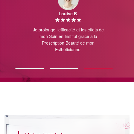
 M.
Louise B.
S
rouver la qualité
Je prolonge l’efficacité et les effets de
Mon Esthétici
ue rendez-vous
mon Soin en Institut grâce à la
Elle sait ce q
ne, Docteur en
Prescription Beauté de mon
convient pas. 
otocole de Soin
Esthéticienne.
c