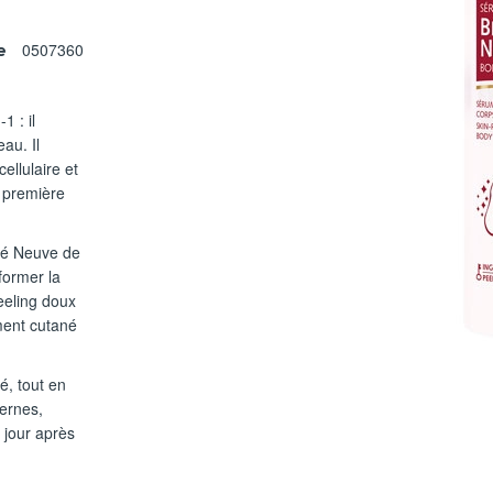
0507360
e
1 : il
au. Il
ellulaire et
a première
uté Neuve de
former la
eeling doux
ement cutané
é, tout en
ternes,
 jour après