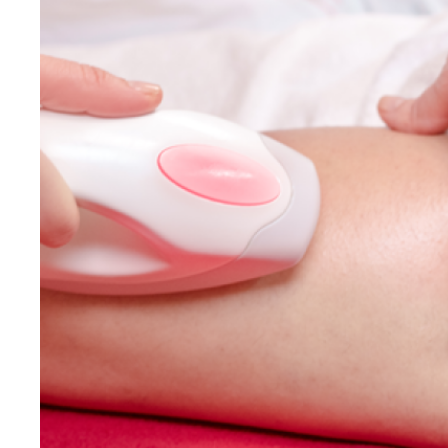
L’Effet Thermique Minceur
Le dispositif de diffusion de chaleur permet de fluidifier
les graisses à la surface de la peau et d’augmenter la
microcirculation cutanée pour faciliter le drainage de
l’eau et des toxines.