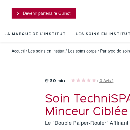
Panneau de gestion des cookies
Devenir partenaire Guinot
LA MARQUE DE L'INSTITUT
LES SOINS EN INSTITU
Accueil
/
Les soins en institut
/
Les soins corps
/
Par type de soin
( 0 Avis )
30 min
Soin TechniS
Minceur Ciblée
Le “Double Palper-Rouler” Affinant