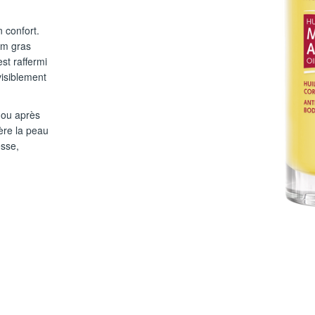
n confort.
ilm gras
st raffermi
visiblement
n ou après
ère la peau
esse,