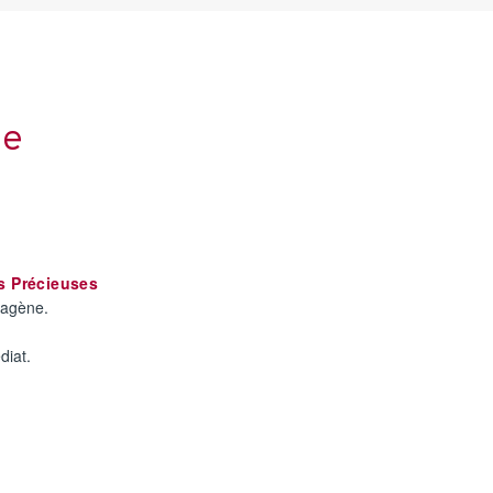
ge
es Précieuses
llagène.
diat.