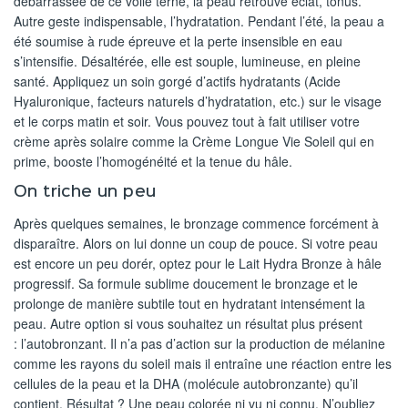
débarrassée de ce voile terne, la peau retrouve éclat, tonus.
Autre geste indispensable, l’hydratation. Pendant l’été, la peau a
été soumise à rude épreuve et la perte insensible en eau
s’intensifie. Désaltérée, elle est souple, lumineuse, en pleine
santé. Appliquez un soin gorgé d’actifs hydratants (Acide
Hyaluronique, facteurs naturels d’hydratation, etc.) sur le visage
et le corps matin et soir. Vous pouvez tout à fait utiliser votre
crème après solaire comme la Crème Longue Vie Soleil qui en
prime, booste l’homogénéité et la tenue du hâle.
On triche un peu
Après quelques semaines, le bronzage commence forcément à
disparaître. Alors on lui donne un coup de pouce. Si votre peau
est encore un peu dorér, optez pour le Lait Hydra Bronze à hâle
progressif. Sa formule sublime doucement le bronzage et le
prolonge de manière subtile tout en hydratant intensément la
peau. Autre option si vous souhaitez un résultat plus présent
: l’autobronzant. Il n’a pas d’action sur la production de mélanine
comme les rayons du soleil mais il entraîne une réaction entre les
cellules de la peau et la DHA (molécule autobronzante) qu’il
contient. Résultat ? Une peau colorée ni vu ni connu. N’oubliez