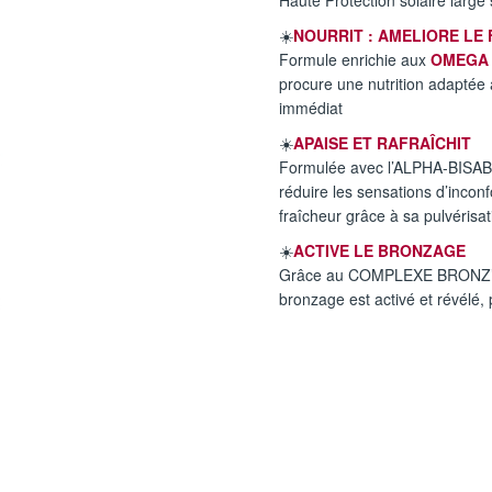
Haute Protection solaire larg
☀️
NOURRIT : AMELIORE LE 
Formule enrichie aux
OMEGA 
procure une nutrition adapté
immédiat​
☀️
APAISE ET RAFRAÎCHIT
Formulée avec l’ALPHA-BISABOL
réduire les sensations d’inconfort
fraîcheur grâce à sa pulvérisat
☀️
ACTIVE LE BRONZAGE
Grâce au COMPLEXE BRONZ’ACT
bronzage est activé et révélé