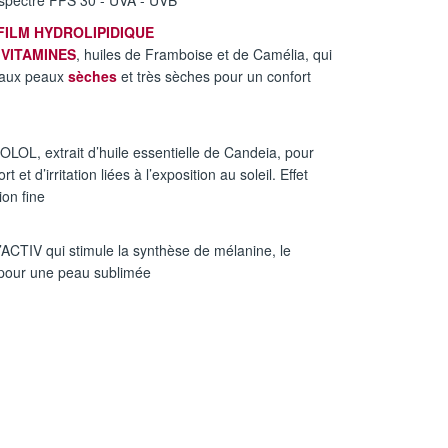
e spectre FPS 30 - UVA - UVB
FILM HYDROLIPIDIQUE
VITAMINES
, huiles de Framboise et de Camélia, qui
e aux peaux
sèches
et très sèches pour un confort
OL, extrait d’huile essentielle de Candeia, pour
 et d’irritation liées à l’exposition au soleil. Effet
ion fine
IV qui stimule la synthèse de mélanine, le
, pour une peau sublimée