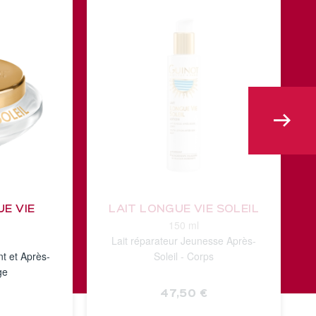
E VIE
LAIT LONGUE VIE SOLEIL
150 ml
Lait réparateur Jeunesse Après-
t et Après-
Soleil - Corps
ge
47,50 €