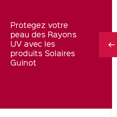
Protegez votre
peau des Rayons
UV avec les
produits Solaires
Guinot
IE SOLEIL
FLUIDE SOLAIRE
HYDRAZONE FPS 30
nesse Après-
50 ml
orps
Fluide Solaire Hydratant - Visage
 €
47,50 €