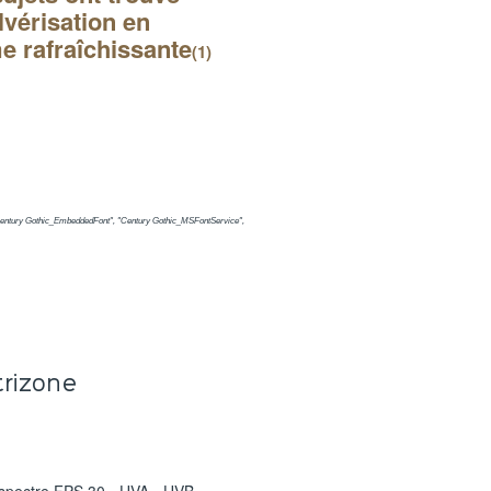
lvérisation en
me
rafraîchissante
(1)
ic", "Century Gothic_EmbeddedFont", "Century Gothic_MSFontService",
trizone