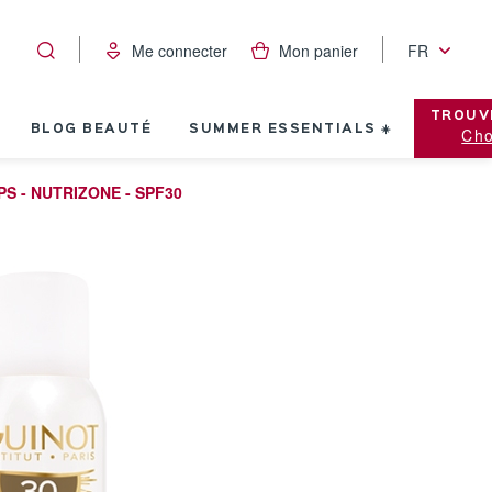
Me connecter
Mon panier
FR
TROUV
BLOG BEAUTÉ
SUMMER ESSENTIALS ☀️
Cho
S - NUTRIZONE - SPF30