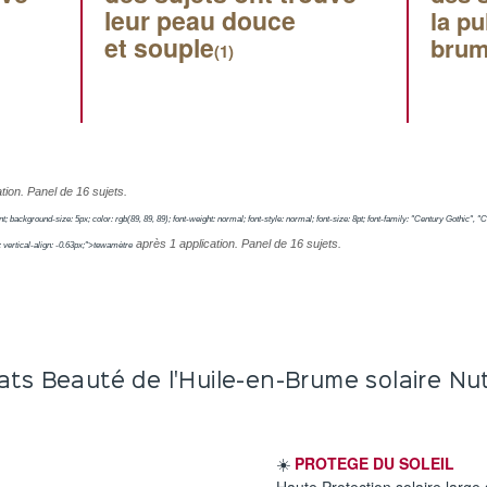
leur
peau douce
la
pu
et souple
bru
(1)
tion. Panel de 16 sujets.
ent; background-size: 5px; color: rgb(89, 89, 89); font-weight: normal; font-style: normal; font-size: 8pt; font-family: "Century Goth
après 1 application. Panel de 16 sujets.
x; vertical-align: -0.63px;">tewamètre
ats Beauté de l'Huile-en-Brume solaire Nu
☀️
PROTEGE DU SOLEIL