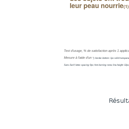
leur
peau nourrie
(1)
Test d’usage, % de satisfaction après 1 applica
Mesure à l’aide d’un
"); border-bottom: 1px solid transpar
Sans-Serif; letter-spacing: 0px; font-kerning: none; line-height: 12p
Résult