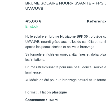
BRUME SOLAIRE NOURRISSANTE – FPS 3
UVA/UVB
45,00 €
Référenc
En stock
Huile solaire en brume
Nutrizone SPF 30
: protège c
UVA/UVB, nourrit grâce aux huiles de camélia et fram
apaise les peaux sèches et active le bronzage.
Sa formule enrichie en oméga vitamines et alpha-bisab
les irritations.
Brume rafraîchissante pour une peau douce, souple e
lumineuse.
☀️ Idéale en été pour un bronzage naturel et uniforme
Format : Flacon plastique
Contenance : 150 ml