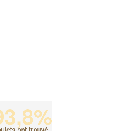
93,8%
ujets ont trouvé