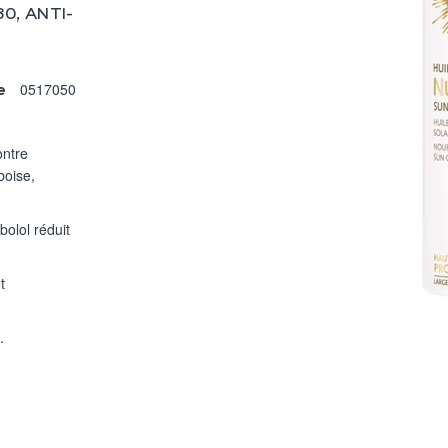
0, ANTI-
0517050
e
ontre
boise,
olol réduit
t
.