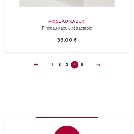
PINCEAU KABUKI
Pinceau kabuki rétractable
33,00 €
VOIR LA FICHE
1
2
3
4
5